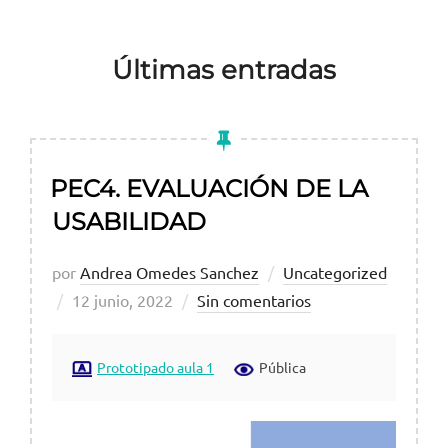
para
ver
Últimas entradas
el
contenido
PEC4. EVALUACIÓN DE LA
USABILIDAD
por
Andrea Omedes Sanchez
Uncategorized
Publicado
12 junio, 2022
Sin comentarios
el
Prototipado aula 1
Pública