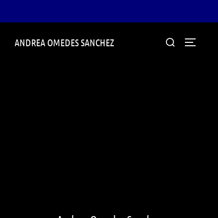
Saltar
Buscar:
ANDREA OMEDES SANCHEZ
al
ALTERN
contenido