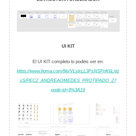
UI KIT
El UI KIT completo lo podéis ver en:
https://www.figma.com/file/VLslxLL3PsNSPnK6Lnlz
sS/PEC2_ANDREAOMEDES_PROTIPADO_2?
node-id=9%3A19