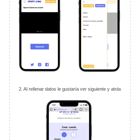
2. Al rellenar datos le gustaría ver siguiente y atrás