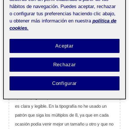
Por otro lado nos encontraremos los colores
hábitos de navegación. Puedes aceptar, rechazar
o configurar tus preferencias haciendo clic abajo,
neutrales, la escala de grises, para utilizarlos
u obtener más información en nuestra
política de
mayormente en las tipografías.
cookies.
Aceptar
Rechazar
TIPOGRAFÍA
Configurar
La tipografía utilizada es ROBOTO. He elegido este
tipo de tipografía por sus características tan buenas:
es clara y legible. En la tipografía no he usado un
patrón que siga los múltiplos de 8, ya que en cada
ocasión podía venir mejor un tamaño u otro y que no